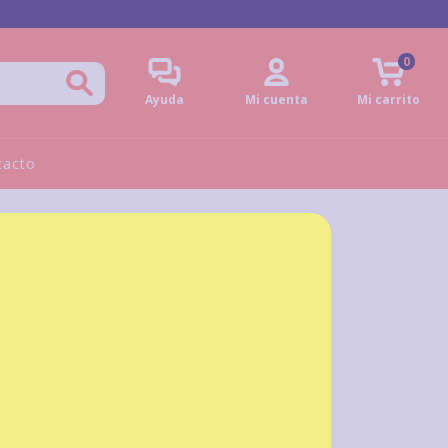
0
Ayuda
Mi cuenta
Mi carrito
tacto