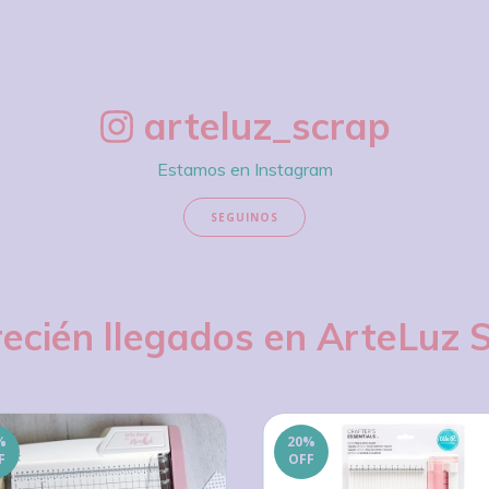
arteluz_scrap
Estamos en Instagram
SEGUINOS
recién llegados en ArteLuz 
%
20
%
F
OFF