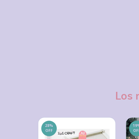
Los 
28
%
19
OFF
OF