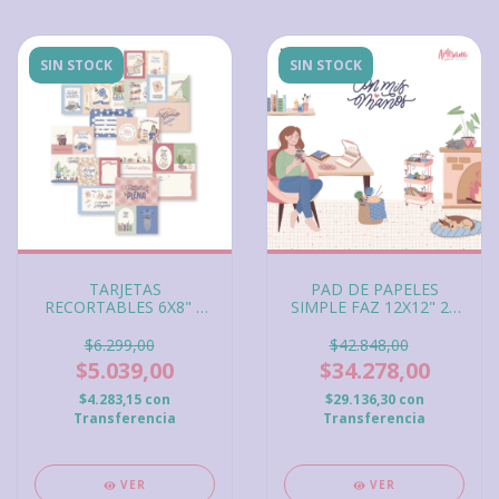
SIN STOCK
SIN STOCK
TARJETAS
PAD DE PAPELES
RECORTABLES 6X8" 9
SIMPLE FAZ 12X12" 28
Hojas CON MIS MANOS
HOJAS CON MIS
MANOS
$6.299,00
$42.848,00
$5.039,00
$34.278,00
$4.283,15
con
$29.136,30
con
Transferencia
Transferencia
VER
VER