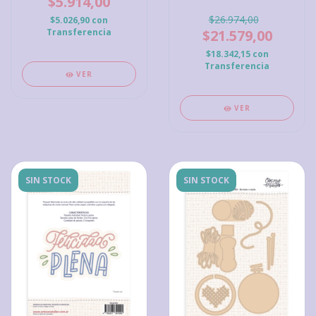
$5.914,00
MANOS
$26.974,00
$5.026,90
con
Transferencia
$21.579,00
$18.342,15
con
Transferencia
VER
VER
SIN STOCK
SIN STOCK