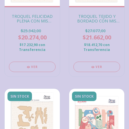
TROQUEL FELICIDAD
TROQUEL TEJIDO Y
PLENA CON MIS
BORDADO CON MIS
MANOS
MANOS
$25.342,00
$27.077,00
$20.274,00
$21.662,00
$17.232,90
con
$18.412,70
con
Transferencia
Transferencia
VER
VER
SIN STOCK
SIN STOCK