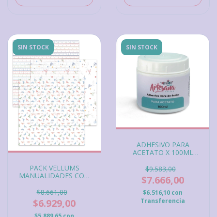
SIN STOCK
SIN STOCK
ADHESIVO PARA
ACETATO X 100ML
ARTESANA TALLER
PACK VELLUMS
$9.583,00
MANUALIDADES CON
$7.666,00
MIS MANOS
$8.661,00
$6.516,10
con
Transferencia
$6.929,00
$5.889,65
con