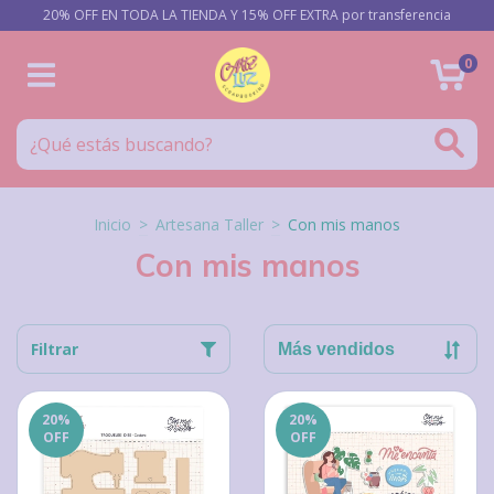
20% OFF EN TODA LA TIENDA Y 15% OFF EXTRA por transferencia
0
Inicio
>
Artesana Taller
>
Con mis manos
Con mis manos
Filtrar
20
%
20
%
OFF
OFF