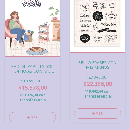
SELLO FRASES CON
PAD DE PAPELES 6X8"
MIS MANOS
34 HOJAS CON MIS
MANOS
$27.945,00
$19.597,00
$22.356,00
$15.678,00
$19.002,60
con
$13.326,30
con
Transferencia
Transferencia
VER
VER