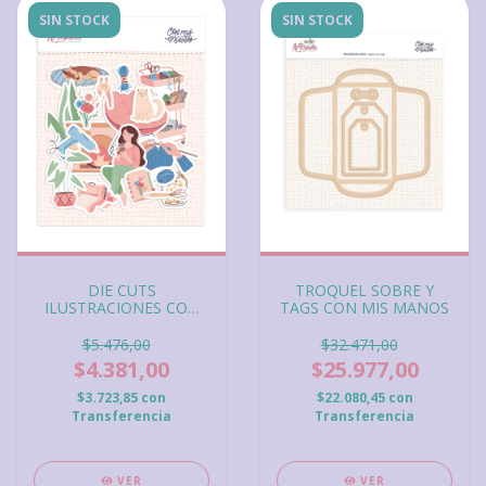
SIN STOCK
SIN STOCK
TROQUEL SOBRE Y
DIE CUTS
TAGS CON MIS MANOS
ILUSTRACIONES CON
MIS MANOS
$32.471,00
$5.476,00
$25.977,00
$4.381,00
$22.080,45
con
$3.723,85
con
Transferencia
Transferencia
VER
VER