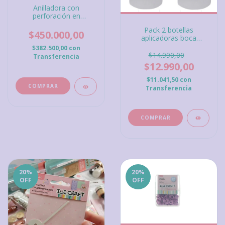
Anilladora con
perforación en
CUADRADO Cinch WeR
Pack 2 botellas
Memory Keepers
$450.000,00
aplicadoras boca
ultrafina Artis Decor
$382.500,00
con
$14.990,00
Transferencia
$12.990,00
$11.041,50
con
Transferencia
20
%
20
%
OFF
OFF