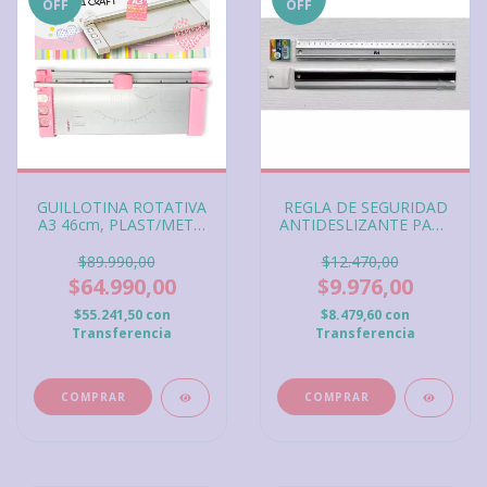
OFF
OFF
GUILLOTINA ROTATIVA
REGLA DE SEGURIDAD
A3 46cm, PLAST/MET 3
ANTIDESLIZANTE PARA
en 1 ROSA, Multicortes
CORTE 30CM IBI Craft
A3, Corte Recto,
$89.990,00
$12.470,00
Puntillado + Zig Zag Ibi
$64.990,00
$9.976,00
Craft
$55.241,50
con
$8.479,60
con
Transferencia
Transferencia