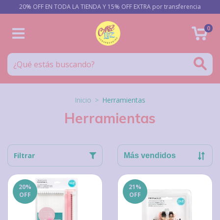
20% OFF EN TODA LA TIENDA Y 15% OFF EXTRA por transferencia
0
Inicio
>
Herramientas
Herramientas
Filtrar
20
%
21
%
OFF
OFF