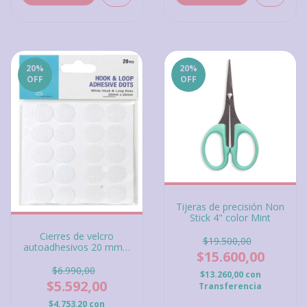
20
%
20
%
OFF
OFF
Tijeras de precisión Non
Stick 4" color Mint
Cierres de velcro
$19.500,00
autoadhesivos 20 mm x
$15.600,00
20 pcs Dot & Dab
$6.990,00
$13.260,00
con
$5.592,00
Transferencia
$4.753,20
con