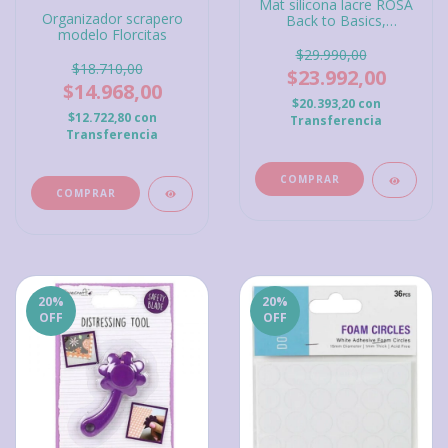
Mat silicona lacre ROSA
Organizador scrapero
Back to Basics,
modelo Florcitas
Mintopia, no incluye
cuchara y mango.
$29.990,00
$18.710,00
$23.992,00
$14.968,00
$20.393,20
con
$12.722,80
con
Transferencia
Transferencia
20
%
20
%
OFF
OFF