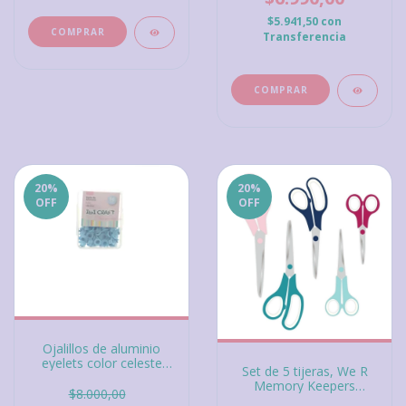
$5.941,50
con
Transferencia
20
%
20
%
OFF
OFF
Ojalillos de aluminio
eyelets color celeste
Set de 5 tijeras, We R
pastel. Ibi Craft
Memory Keepers
$8.000,00
Scissors 5/Pkg