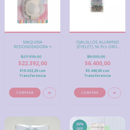
MAQUINA
OJALIILLOS ALUMINIO
REDONDEADORA +
(EYELET) 50 Pcs ORO,
ESQUINERO, iBi Craft
iBi Craft
$27.990,00
$8.000,00
$22.392,00
$6.400,00
$19.033,20
con
$5.440,00
con
Transferencia
Transferencia
20
%
OFF