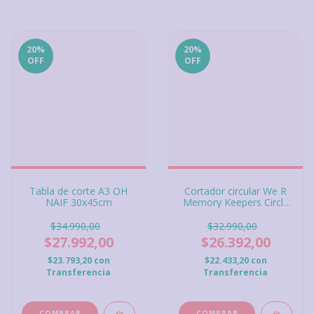
20
%
20
%
OFF
OFF
Tabla de corte A3 OH
Cortador circular We R
NAIF 30x45cm
Memory Keepers Circle
Cutter
$34.990,00
$32.990,00
$27.992,00
$26.392,00
$23.793,20
con
$22.433,20
con
Transferencia
Transferencia