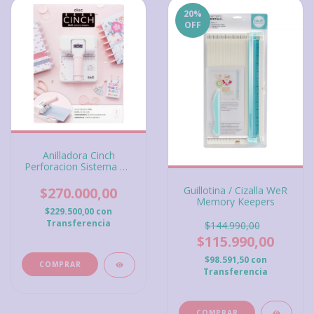
20
%
OFF
Anilladora Cinch
Perforacion Sistema De
Discos, We R Disc Cinch
Book Binding Tool,
Guillotina / Cizalla WeR
$270.000,00
Máquina para
Memory Keepers
encuadernación con
$229.500,00
con
sistema de Discos
Transferencia
$144.990,00
$115.990,00
$98.591,50
con
Transferencia