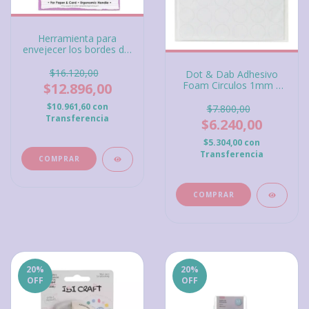
Herramienta para
envejecer los bordes del
papel Dovecraft
Distressing Tool
$16.120,00
Dot & Dab Adhesivo
Foam Circulos 1mm x
$12.896,00
15 mm diámetro x 36
$10.961,60
con
circulos
$7.800,00
Transferencia
$6.240,00
$5.304,00
con
Transferencia
20
%
20
%
OFF
OFF