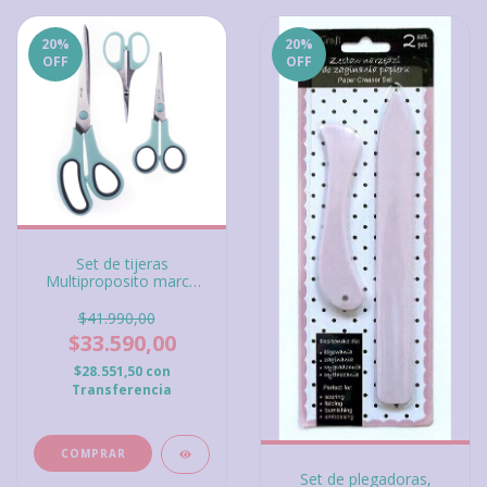
20
%
20
%
OFF
OFF
Set de tijeras
Multiproposito marca
DP Crafts 3 piezas
$41.990,00
$33.590,00
$28.551,50
con
Transferencia
Set de plegadoras,