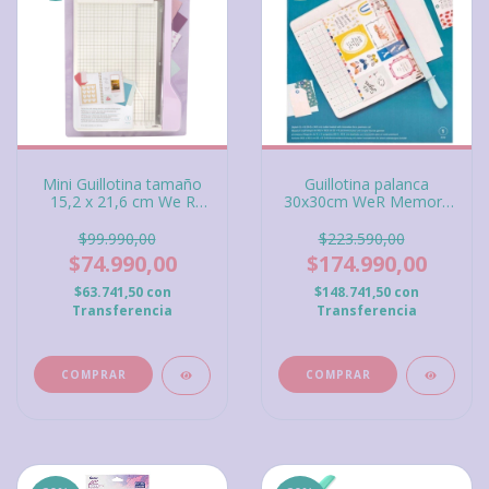
Mini Guillotina tamaño
Guillotina palanca
15,2 x 21,6 cm We R
30x30cm WeR Memory
Memory Keepers Paper
Keepers
Cutter Lila
$99.990,00
$223.590,00
$74.990,00
$174.990,00
$63.741,50
con
$148.741,50
con
Transferencia
Transferencia