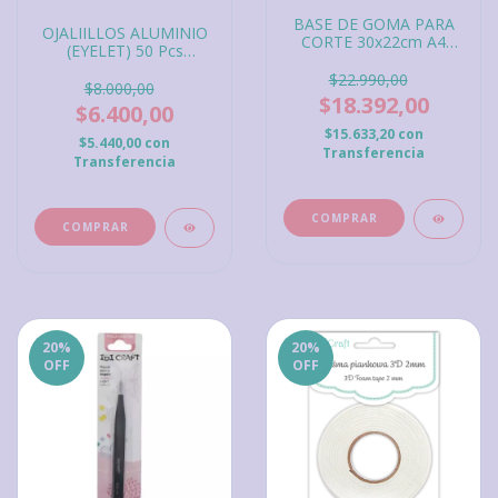
BASE DE GOMA PARA
OJALIILLOS ALUMINIO
CORTE 30x22cm A4
(EYELET) 50 Pcs
ROSA, IBI Craft
BLANCO IBI Craft
$22.990,00
$8.000,00
$18.392,00
$6.400,00
$15.633,20
con
$5.440,00
con
Transferencia
Transferencia
20
%
20
%
OFF
OFF