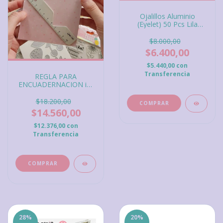
Ojalillos Aluminio
(Eyelet) 50 Pcs Lila
Pastel
$8.000,00
$6.400,00
$5.440,00
con
Transferencia
REGLA PARA
ENCUADERNACION iBi
Craft
$18.200,00
$14.560,00
$12.376,00
con
Transferencia
28
%
20
%