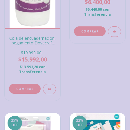
$6.400,00
$5.440,00
con
Transferencia
Cola de encuadernacion,
pegamento Dovecraft
Super Value Crafters
Glue
$19.990,00
$15.992,00
$13.593,20
con
Transferencia
25
%
22
%
OFF
OFF