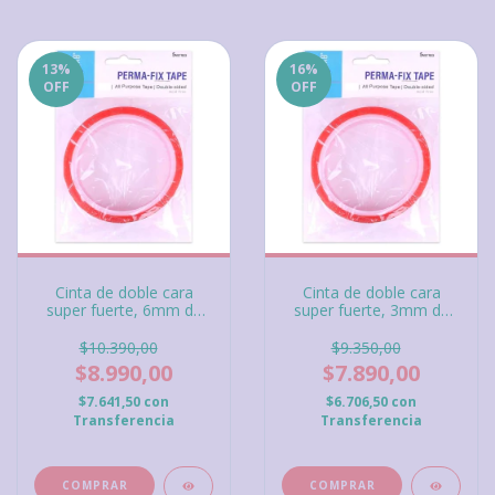
13
%
16
%
OFF
OFF
Cinta de doble cara
Cinta de doble cara
super fuerte, 6mm de
super fuerte, 3mm de
ancho x 5 metros de
ancho x 5 metros
longitud
$10.390,00
$9.350,00
$8.990,00
$7.890,00
$7.641,50
con
$6.706,50
con
Transferencia
Transferencia