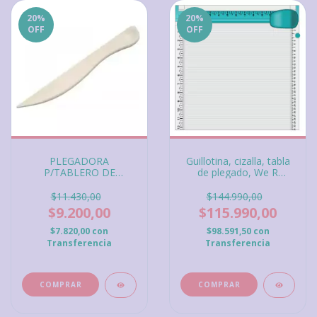
20
%
20
%
OFF
OFF
PLEGADORA
Guillotina, cizalla, tabla
P/TABLERO DE
de plegado, We R
MARCADO, IBI Craft
Comfort Craft Trim &
Score Board 12"
$11.430,00
$144.990,00
$9.200,00
$115.990,00
$7.820,00
con
$98.591,50
con
Transferencia
Transferencia