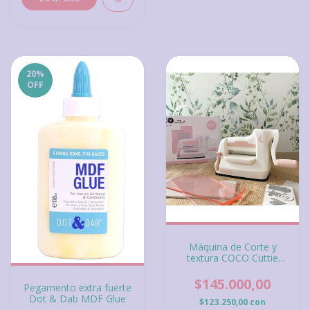
20
%
OFF
Máquina de Corte y
textura COCO Cuttie
Mini, Alua Cid
$145.000,00
Pegamento extra fuerte
Dot & Dab MDF Glue
$123.250,00
con