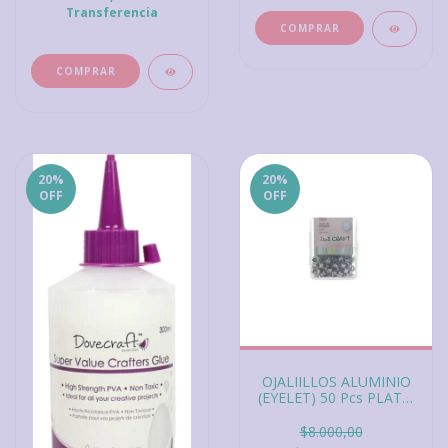
Transferencia
20
%
20
%
OFF
OFF
OJALIILLOS ALUMINIO
(EYELET) 50 Pcs PLATA,
iBi Craft
$8.000,00