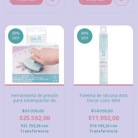
20
%
20
%
OFF
OFF
Herramienta de presión
Paletina de silicona Artis
para estampación de
Decor color Mint
sellos We R Memory
Keepers
$31.990,00
$14.990,00
$25.592,00
$11.992,00
$21.753,20
con
$10.193,20
con
Transferencia
Transferencia