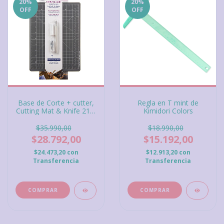
20
%
20
%
OFF
OFF
Base de Corte + cutter,
Regla en T mint de
Cutting Mat & Knife 21,5
Kimidori Colors
x 27,5 cm Darice
$35.990,00
$18.990,00
$28.792,00
$15.192,00
$24.473,20
con
$12.913,20
con
Transferencia
Transferencia