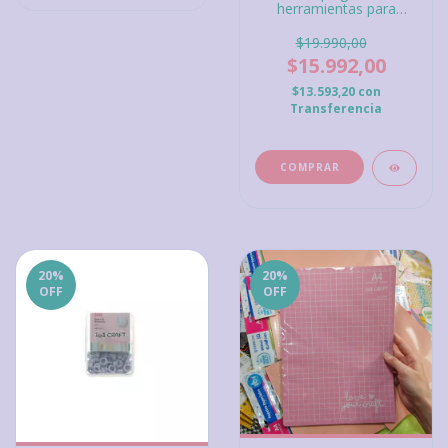
herramientas para
doblar papel
$19.990,00
$15.992,00
$13.593,20
con
Transferencia
20
%
20
%
OFF
OFF