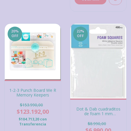
20
%
22
%
OFF
OFF
1-2-3 Punch Board We R
Memory Keepers
$153.990,00
Dot & Dab cuadraditos
$123.192,00
de foam 1 mm
adhesivos doble cara
$104.713,20
con
5x5 mm 400 pcs
$8.990,00
Transferencia
$6.990,00