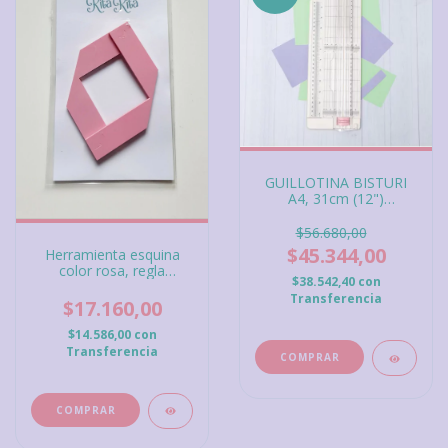
GUILLOTINA BISTURI
A4, 31cm (12")
CRAFTER, IBI CRAFT
$56.680,00
$45.344,00
Herramienta esquina
color rosa, regla
$38.542,40
con
esquinero de
Transferencia
metacrilato.
$17.160,00
$14.586,00
con
Transferencia