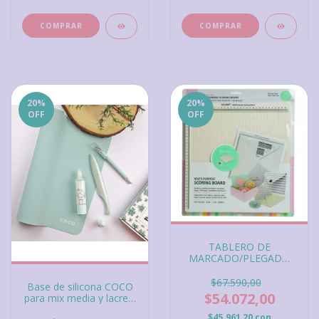
20
%
20
%
OFF
OFF
TABLERO DE
MARCADO/PLEGADO
30.5 x 30.5cm (12 x12\")
$67.590,00
Base de silicona COCO
$54.072,00
para mix media y lacres,
color Menta, Alua Cid
$45.961,20
con