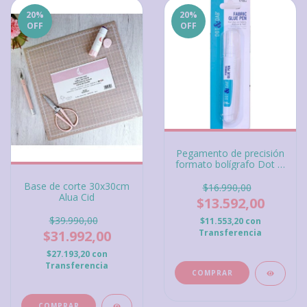
20
%
20
%
OFF
OFF
Pegamento de precisión
formato bolígrafo Dot &
Dab Fabric Glue Pen
Base de corte 30x30cm
$16.990,00
Alua Cid
$13.592,00
$39.990,00
$11.553,20
con
$31.992,00
Transferencia
$27.193,20
con
Transferencia