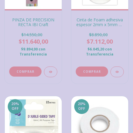
PINZA DE PRECISION
Cinta de Foam adhesiva
RECTA IBI Craft
espesor 2mm x 5mm de
ancho, DP Craft
$14.550,00
$8.890,00
$11.640,00
$7.112,00
$9.894,00
con
$6.045,20
con
Transferencia
Transferencia
20
%
20
%
OFF
OFF