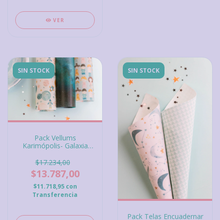
VER
SIN STOCK
SIN STOCK
Pack Vellums
Karimópolis- Galaxia
Gigis Lab
$17.234,00
$13.787,00
$11.718,95
con
Transferencia
Pack Telas Encuadernar