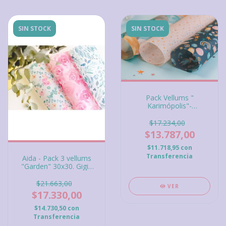
SIN STOCK
SIN STOCK
Pack Vellums "
Karimópolis"-
Marcianitos
$17.234,00
$13.787,00
$11.718,95
con
Transferencia
Aida - Pack 3 vellums
"Garden" 30x30. Gigis
Lab
$21.663,00
VER
$17.330,00
$14.730,50
con
Transferencia