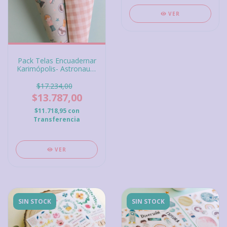
VER
Pack Telas Encuadernar
Karimópolis- Astronauta
Gigis Lab
$17.234,00
$13.787,00
$11.718,95
con
Transferencia
VER
SIN STOCK
SIN STOCK