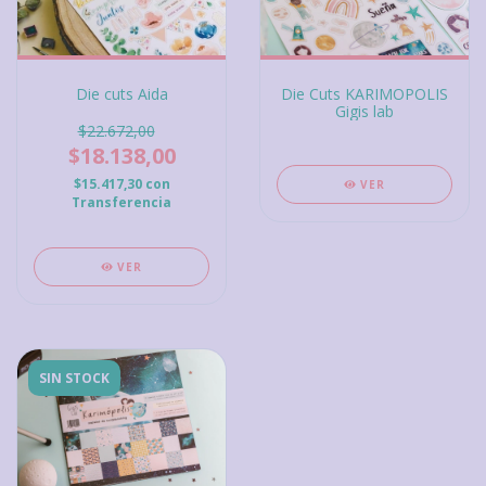
Die cuts Aida
Die Cuts KARIMOPOLIS
Gigis lab
$22.672,00
$18.138,00
$15.417,30
con
VER
Transferencia
VER
SIN STOCK