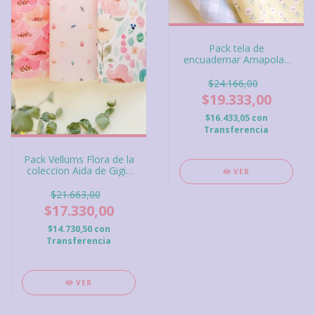
Pack tela de
encuadernar Amapolas
Aída Gigis Lab
$24.166,00
$19.333,00
$16.433,05
con
Transferencia
Pack Vellums Flora de la
coleccion Aida de Gigis
VER
Lab
$21.663,00
$17.330,00
$14.730,50
con
Transferencia
VER