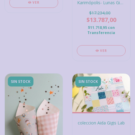
Karimópolis- Lunas Gigis
VER
Lab
$17.234,00
$13.787,00
$11.718,95
con
Transferencia
VER
SIN STOCK
SIN STOCK
coleccion Aida Gigis Lab