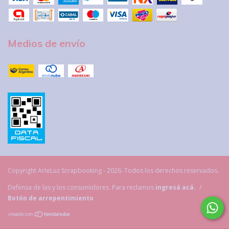
Medios de envío
Copyright ArteLuz Scrapbooking - 2026. Todos los derechos reservados.
Defensa de las y los consumidores. Para reclamos
ingresá acá.
/
Botón de arrepentimiento