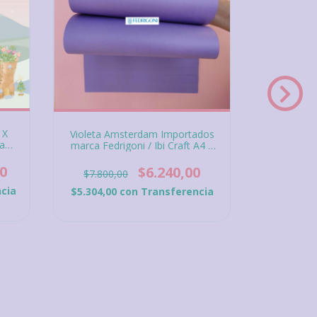
 X
Violeta Amsterdam Importados
Rojo Pequ
a
marca Fedrigoni / Ibi Craft A4 x
Fedrigon
.
10 unidades de 180 gramos
unidad
0
$6.240,00
$7.800,00
$7.800
cia
$5.304,00
con
Transferencia
$5.304,0