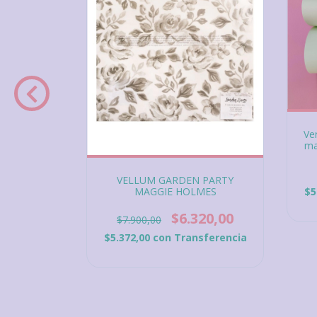
portados
Ve
raft A4 x 10
ma
grs.
1
40,00
VELLUM GARDEN PARTY
MAGGIE HOLMES
sferencia
$5
$6.320,00
$7.900,00
$5.372,00
con
Transferencia