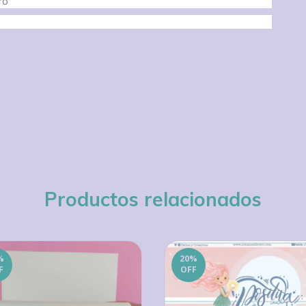
ro
Productos relacionados
%
20
%
F
OFF