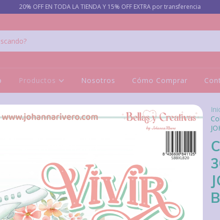
20% OFF EN TODA LA TIENDA Y 15% OFF EXTRA por transferencia
o
Productos
Nosotros
Cómo Comprar
Con
Ini
Co
JO
C
3
J
B