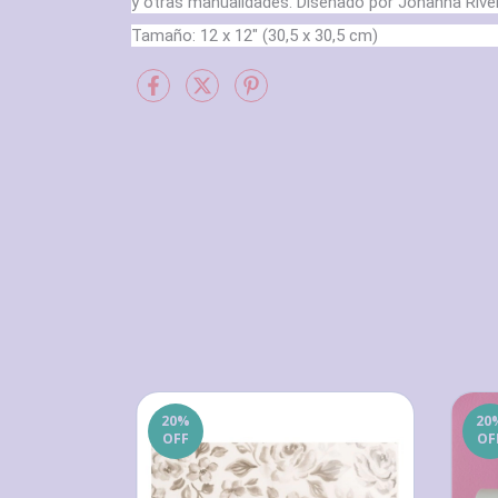
y otras manualidades. Diseñado por Johanna Rive
Tamaño: 12 x 12″ (30,5 x 30,5 cm)
20
%
20
OFF
OF