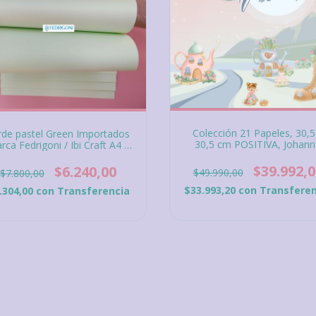
Colección 21 Papeles, 30,5
rde pastel Green Importados
30,5 cm POSITIVA, Johann
rca Fedrigoni / Ibi Craft A4 x
Rivero, Bellas y Creativas
0 unidades de 180 gramos
$39.992,0
$6.240,00
$49.990,00
$7.800,00
$33.993,20
con
Transferen
.304,00
con
Transferencia