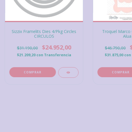
Sizzix Framelits Dies 4/Pkg Circles
Troquel Marco C
CIRCULOS
Alua 
$24.952,00
$31.190,00
$46.790,00
$21.209,20
con
Transferencia
$31.875,00
con