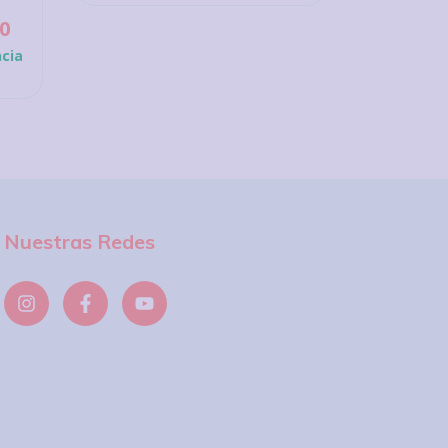
0
$29.494
cia
$20.055,7
Nuestras Redes