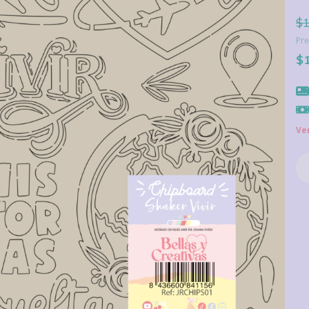
$1
Pre
$
Ve