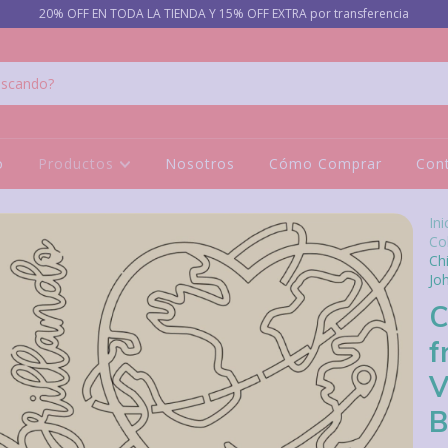
20% OFF EN TODA LA TIENDA Y 15% OFF EXTRA por transferencia
o
Productos
Nosotros
Cómo Comprar
Con
Ini
Col
Ch
Jo
C
f
V
B