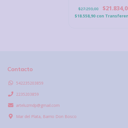
$21.834,0
$27.293,00
$18.558,90
con
Transferen
Contacto
542235203859
2235203859
arteluzmdp@gmail.com
Mar del Plata, Barrio Don Bosco