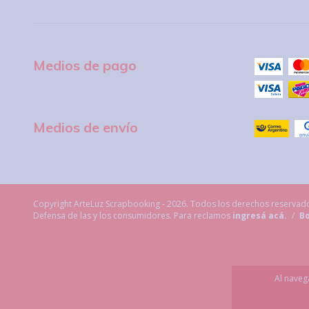
Medios de pago
Medios de envío
Copyright ArteLuz Scrapbooking - 2026. Todos los derechos reservad
Defensa de las y los consumidores. Para reclamos
ingresá acá.
/
Bo
Al naveg