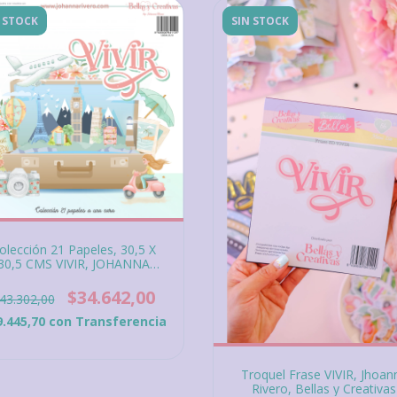
 STOCK
SIN STOCK
olección 21 Papeles, 30,5 X
30,5 CMS VIVIR, JOHANNA
VERO, BELLAS Y CREATIVAS.
$34.642,00
43.302,00
9.445,70
con
Transferencia
Troquel Frase VIVIR, Jhoan
Rivero, Bellas y Creativas