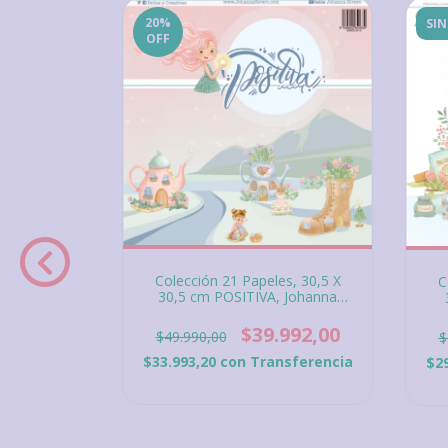
20
%
SIN
OFF
Colección 21 Papeles, 30,5 X
C
30,5 cm POSITIVA, Johanna
Rivero, Bellas y Creativas.
 POSITIVA,
RI
ellas y
$39.992,00
$49.990,00
$
$33.993,20
con
Transferencia
$2
698,00
sferencia