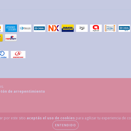
os.
tón de arrepentimiento
ar por este sitio
aceptás el uso de cookies
para agilizar tu experiencia de c
ENTENDIDO