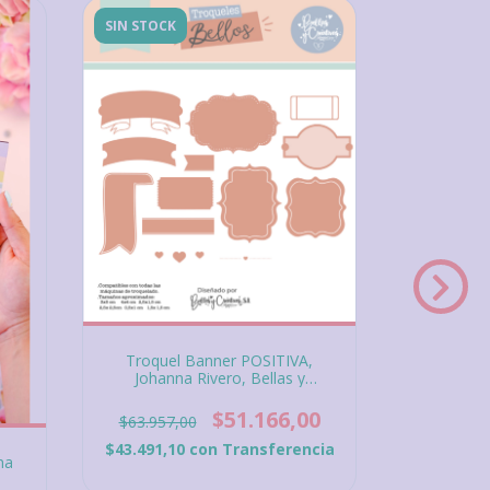
SIN STOCK
SIN STOCK
Troquel Banner POSITIVA,
Johanna Rivero, Bellas y
Creativas
$51.166,00
$63.957,00
$43.491,10
con
Transferencia
na
Stencil de
Rivero,